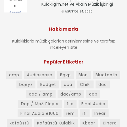
Kulakligim.net ve Akalın Müzik İşbirliği
AĞUSTOS 24, 2025
Hakkımızda
Kulaklıklarla müzik çalarları derinlemesine ve tarafsız
inceleyen site
Popüler Etiketler
amp
Audiosense
Bgvp
Blon
Bluetooth
bqeyz
Budget
cca
ChiFi
dac
dac / amp
dac/amp
dap
Dap / Mp3 Player
fiio
Final Audio
Final Audio e1000
iem
ifi
Inear
kafaüstü
Kafaüstü Kulaklık
Kbear
Kinera