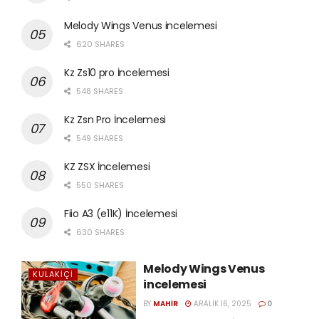
Melody Wings Venus incelemesi
620 SHARES
Kz Zs10 pro İncelemesi
548 SHARES
Kz Zsn Pro İncelemesi
549 SHARES
KZ ZSX İncelemesi
550 SHARES
Fiio A3 (e11K) İncelemesi
630 SHARES
Melody Wings Venus
KULAKIÇI
incelemesi
BY
MAHIR
ARALIK 16, 2025
0