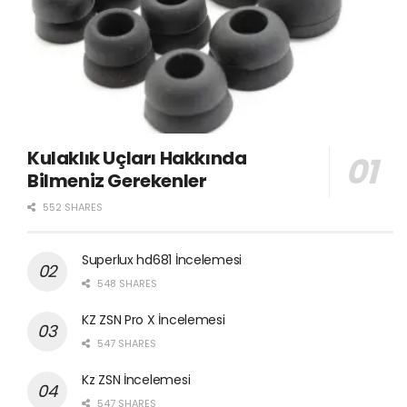
Kulaklık Uçları Hakkında
Bilmeniz Gerekenler
552 SHARES
Superlux hd681 İncelemesi
548 SHARES
KZ ZSN Pro X İncelemesi
547 SHARES
Kz ZSN İncelemesi
547 SHARES