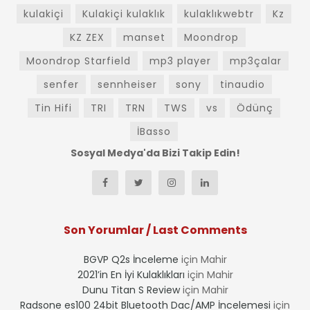
kulakiçi
Kulakiçi kulaklık
kulaklıkwebtr
Kz
KZ ZEX
manset
Moondrop
Moondrop Starfield
mp3 player
mp3çalar
senfer
sennheiser
sony
tinaudio
Tin Hifi
TRI
TRN
TWS
vs
Ödünç
İBasso
Sosyal Medya'da Bizi Takip Edin!
Son Yorumlar / Last Comments
BGVP Q2s İnceleme
için
Mahir
2021’in En İyi Kulaklıkları
için
Mahir
Dunu Titan S Review
için
Mahir
Radsone es100 24bit Bluetooth Dac/AMP İncelemesi
için