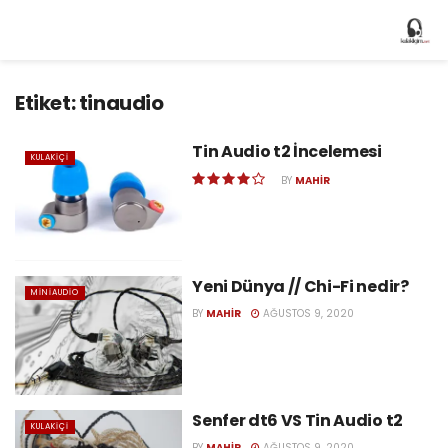
Etiket:
tinaudio
Tin Audio t2 İncelemesi
KULAKIÇI
BY
MAHIR
Yeni Dünya // Chi-Fi nedir?
MINIAUDIO
BY
MAHIR
AĞUSTOS 9, 2020
Senfer dt6 VS Tin Audio t2
KULAKIÇI
BY
MAHIR
AĞUSTOS 9, 2020