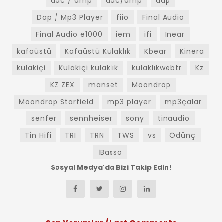
dac / amp
dac/amp
dap
Dap / Mp3 Player
fiio
Final Audio
Final Audio e1000
iem
ifi
Inear
kafaüstü
Kafaüstü Kulaklık
Kbear
Kinera
kulakiçi
Kulakiçi kulaklık
kulaklıkwebtr
Kz
KZ ZEX
manset
Moondrop
Moondrop Starfield
mp3 player
mp3çalar
senfer
sennheiser
sony
tinaudio
Tin Hifi
TRI
TRN
TWS
vs
Ödünç
İBasso
Sosyal Medya'da Bizi Takip Edin!