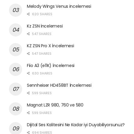
Melody Wings Venus incelemesi
620 SHARES
Kz ZSN İncelemesi
547 SHARES
KZ ZSN Pro X İncelemesi
547 SHARES
Fiio A3 (e11K) İncelemesi
630 SHARES
Sennheiser HD458BT İncelemesi
599 SHARES
Magnat LZR 980, 760 ve 580
599 SHARES
Dijital Ses Kalitesini Ne Kadar iyi Duyabiliyorsunuz?
694 SHARES