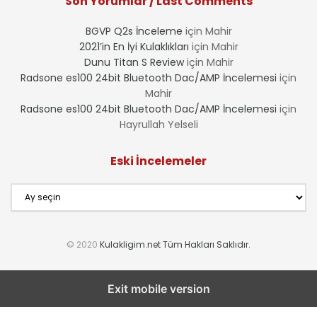
Son Yorumlar / Last Comments
BGVP Q2s İnceleme
için
Mahir
2021’in En İyi Kulaklıkları
için
Mahir
Dunu Titan S Review
için
Mahir
Radsone es100 24bit Bluetooth Dac/AMP İncelemesi
için
Mahir
Radsone es100 24bit Bluetooth Dac/AMP İncelemesi
için
Hayrullah Yelseli
Eski İncelemeler
Eski
İncelemeler
© 2020
Kulakligim.net Tüm Hakları Saklıdır.
Exit mobile version