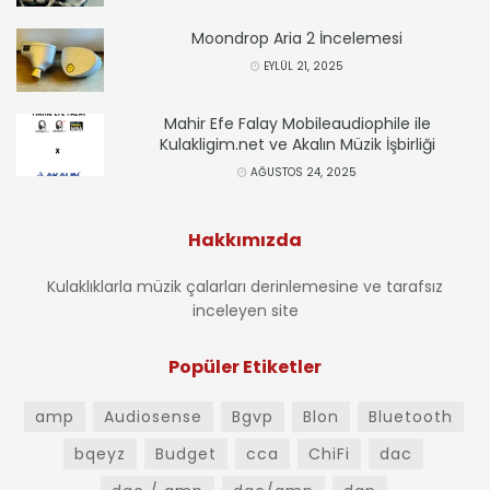
Moondrop Aria 2 İncelemesi
EYLÜL 21, 2025
Mahir Efe Falay Mobileaudiophile ile
Kulakligim.net ve Akalın Müzik İşbirliği
AĞUSTOS 24, 2025
Hakkımızda
Kulaklıklarla müzik çalarları derinlemesine ve tarafsız
inceleyen site
Popüler Etiketler
amp
Audiosense
Bgvp
Blon
Bluetooth
bqeyz
Budget
cca
ChiFi
dac