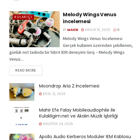
Melody Wings Venus
KULAKIÇI
incelemesi
BY
MAHIR
ARALIK 16, 2025
0
Melody Wings Venus İncelemesi
Gerçek kullanım üzerinden şekillenen,
günlük not tadında bir hibrit IEM deneyimi Giriş – Melody Wings
Venus...
READ MORE
Moondrop Aria 2 İncelemesi
EYLÜL 21, 2025
Mahir Efe Falay Mobileaudiophile ile
Kulakligim.net ve Akalın Müzik İşbirliği
AĞUSTOS 24, 2025
Apollo Audio Kerberos Modüler IEM Kablosu