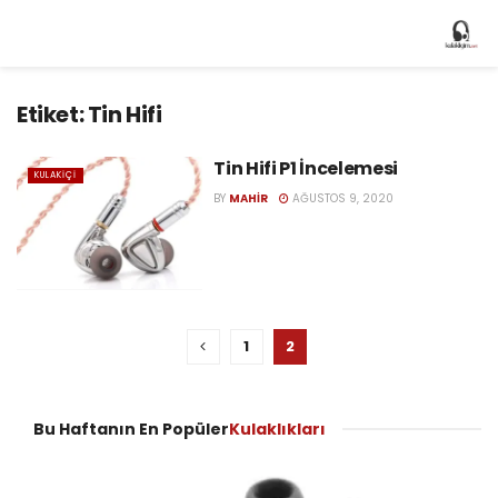
Etiket:
Tin Hifi
Tin Hifi P1 İncelemesi
KULAKIÇI
BY
MAHIR
AĞUSTOS 9, 2020
1
2
Bu Haftanın En Popüler
Kulaklıkları