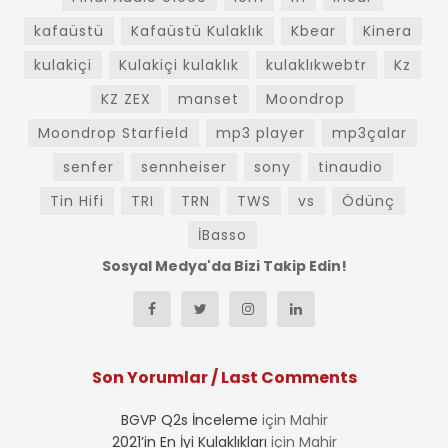
kafaüstü
Kafaüstü Kulaklık
Kbear
Kinera
kulakiçi
Kulakiçi kulaklık
kulaklıkwebtr
Kz
KZ ZEX
manset
Moondrop
Moondrop Starfield
mp3 player
mp3çalar
senfer
sennheiser
sony
tinaudio
Tin Hifi
TRI
TRN
TWS
vs
Ödünç
İBasso
Sosyal Medya'da Bizi Takip Edin!
Son Yorumlar / Last Comments
BGVP Q2s İnceleme
için
Mahir
2021’in En İyi Kulaklıkları
için
Mahir