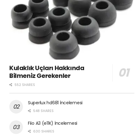
Kulaklık Uçları Hakkında
Bilmeniz Gerekenler
552 SHARES
Superlux hd681 İncelemesi
548 SHARES
Fiio A3 (e11K) İncelemesi
630 SHARES