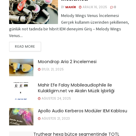
BY
MAHIR
ARALIK 16, 2025
0
Melody Wings Venus İncelemesi
Gerçek kullanım üzerinden şekillenen,
günlük not tadında bir hibrit IEM deneyimi Giriş – Melody Wings
Venus...
READ MORE
Moondrop Aria 2 İncelemesi
EYLÜL 21, 2025
Mahir Efe Falay Mobileaudiophile ile
Kulakligim.net ve Akalın Müzik İşbirliği
AĞUSTOS 24, 2025
Apollo Audio Kerberos Modüler IEM Kablosu
AĞUSTOS 21, 2023
Truthear hexa bütçe segmentinde TOTL