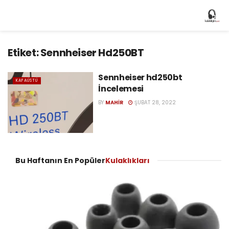
Etiket:
Sennheiser Hd250BT
Sennheiser hd250bt
KAFAÜSTÜ
İncelemesi
BY
MAHIR
ŞUBAT 28, 2022
Bu Haftanın En Popüler
Kulaklıkları