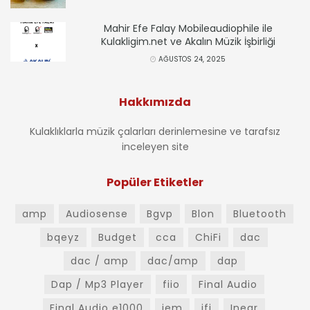
Mahir Efe Falay Mobileaudiophile ile
Kulakligim.net ve Akalın Müzik İşbirliği
AĞUSTOS 24, 2025
Hakkımızda
Kulaklıklarla müzik çalarları derinlemesine ve tarafsız
inceleyen site
Popüler Etiketler
amp
Audiosense
Bgvp
Blon
Bluetooth
bqeyz
Budget
cca
ChiFi
dac
dac / amp
dac/amp
dap
Dap / Mp3 Player
fiio
Final Audio
Final Audio e1000
iem
ifi
Inear