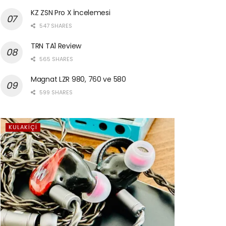
KZ ZSN Pro X İncelemesi
547 SHARES
TRN TA1 Review
565 SHARES
Magnat LZR 980, 760 ve 580
599 SHARES
KULAKIÇI