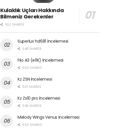
Kulaklık Uçları Hakkında
Bilmeniz Gerekenler
552 SHARES
Superlux hd681 İncelemesi
548 SHARES
Fiio A3 (e11K) İncelemesi
630 SHARES
Kz ZSN İncelemesi
547 SHARES
Kz Zs10 pro İncelemesi
548 SHARES
Melody Wings Venus incelemesi
620 SHARES