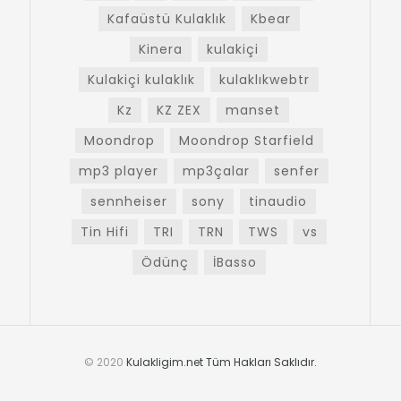
Kafaüstü Kulaklık
Kbear
Kinera
kulakiçi
Kulakiçi kulaklık
kulaklıkwebtr
Kz
KZ ZEX
manset
Moondrop
Moondrop Starfield
mp3 player
mp3çalar
senfer
sennheiser
sony
tinaudio
Tin Hifi
TRI
TRN
TWS
vs
Ödünç
İBasso
© 2020
Kulakligim.net Tüm Hakları Saklıdır.