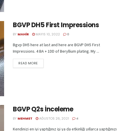
BGVP DH5 First Impressions
BY
MAHIR
MAYIS 10, 2022
0
Bgvp DH5 here at last and here are BGVP DH5 First
Impressions. 4 BA + 1DD of Beryllium plating. My ...
READ MORE
BGVP Q2s İnceleme
BY
MEHMET
AĞUSTOS 26, 2021
4
Kendinizi en iyi yaptığınız işi ya da etkinliği yıllarca yaptığınızı