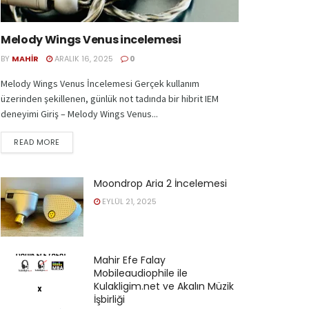
Melody Wings Venus incelemesi
BY
MAHIR
ARALIK 16, 2025
0
Melody Wings Venus İncelemesi Gerçek kullanım
üzerinden şekillenen, günlük not tadında bir hibrit IEM
deneyimi Giriş – Melody Wings Venus...
READ MORE
Moondrop Aria 2 İncelemesi
EYLÜL 21, 2025
Mahir Efe Falay
Mobileaudiophile ile
Kulakligim.net ve Akalın Müzik
İşbirliği