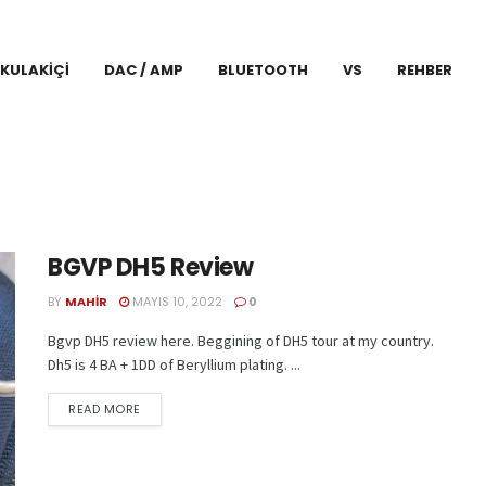
KULAKIÇI
DAC / AMP
BLUETOOTH
VS
REHBER
BGVP DH5 Review
BY
MAHIR
MAYIS 10, 2022
0
Bgvp DH5 review here. Beggining of DH5 tour at my country.
Dh5 is 4 BA + 1DD of Beryllium plating. ...
READ MORE