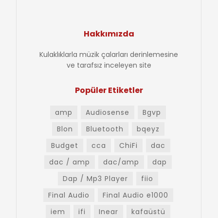
Hakkımızda
Kulaklıklarla müzik çalarları derinlemesine
ve tarafsız inceleyen site
Popüler Etiketler
amp
Audiosense
Bgvp
Blon
Bluetooth
bqeyz
Budget
cca
ChiFi
dac
dac / amp
dac/amp
dap
Dap / Mp3 Player
fiio
Final Audio
Final Audio e1000
iem
ifi
Inear
kafaüstü