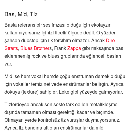
Bas, Mid, Tiz
Basta referans bir ses imzası olduğu için ekolayzır
kullanmıyorsanız içinizi titretir ölçüde değil. O yüzden
şahsen dubstep için ilk tercihim olmazdı. Ancak
Dire
Straits
,
Blues Brother
s, Frank
Zappa
gibi miksajında bas
eklenmemiş rock ve blues gruplarında eğlenceli basları
var.
Mid ise hem vokal hemde çoğu enstrüman demek olduğu
için vokaller temiz net vede enstrümanlar belirgin. Ayrıca
dokuya (texture) sahipler. Leke gibi yüzeyde çalmıyorlar.
Tizlerdeyse ancak son seste fark edilen metalikleşme
dışında tamamen olması gerektiği kadar ve biçimde.
Olmayan yerde kontrolsüz tiz vuruşlar duymuyorsunuz.
Ayrıca tiz bandına ait olan enstrümanlar da mid