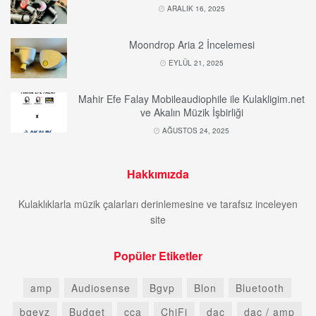
ARALIK 16, 2025
Moondrop Aria 2 İncelemesi
EYLÜL 21, 2025
Mahir Efe Falay Mobileaudiophile ile Kulakligim.net
ve Akalın Müzik İşbirliği
AĞUSTOS 24, 2025
Hakkımızda
Kulaklıklarla müzik çalarları derinlemesine ve tarafsız inceleyen
site
Popüler Etiketler
amp
Audiosense
Bgvp
Blon
Bluetooth
bqeyz
Budget
cca
ChiFi
dac
dac / amp