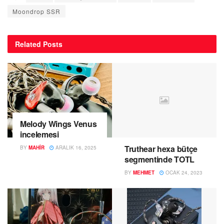
Moondrop SSR
Related
Posts
Melody Wings Venus
incelemesi
Truthear hexa bütçe
BY
MAHIR
ARALIK 16, 2025
segmentinde TOTL
BY
MEHMET
OCAK 24, 2023