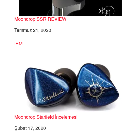
Moondrop SSR REVIEW
Tarih
Temmuz 21, 2020
Şuna göre:
IEM
Moondrop Starfield İncelemesi
Tarih
Şubat 17, 2020