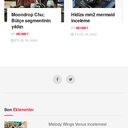
Moondrop Chu;
Hidizs mm2 mermaid
Bütçe segmentinin
inceleme
yıldızı
BY
MEHMET
BY
MEHMET
EYLÜL 30, 2022
EYLÜL 30, 2022
Son
Eklenenler
Melody Wings Venus incelemesi