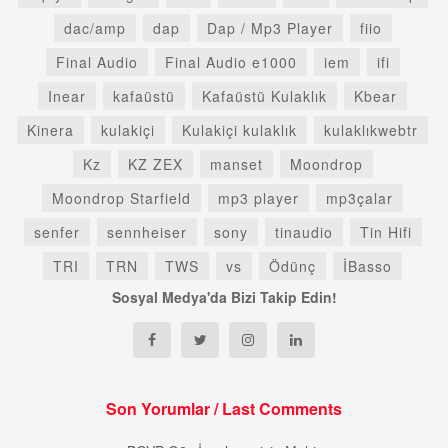
dac/amp
dap
Dap / Mp3 Player
fiio
Final Audio
Final Audio e1000
iem
ifi
Inear
kafaüstü
Kafaüstü Kulaklık
Kbear
Kinera
kulakiçi
Kulakiçi kulaklık
kulaklıkwebtr
Kz
KZ ZEX
manset
Moondrop
Moondrop Starfield
mp3 player
mp3çalar
senfer
sennheiser
sony
tinaudio
Tin Hifi
TRI
TRN
TWS
vs
Ödünç
İBasso
Sosyal Medya'da Bizi Takip Edin!
Son Yorumlar / Last Comments