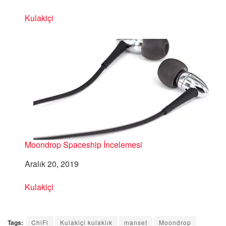
Şuna göre:
Kulakiçi
Moondrop Spaceship İncelemesi
Tarih
Aralık 20, 2019
Şuna göre:
Kulakiçi
Tags:
ChiFi
Kulakiçi kulaklık
manset
Moondrop