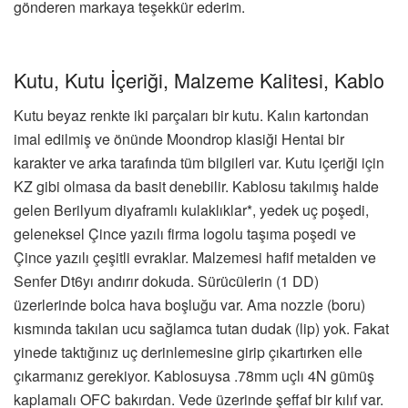
gönderen markaya teşekkür ederim.
Kutu, Kutu İçeriği, Malzeme Kalitesi, Kablo
Kutu beyaz renkte iki parçaları bir kutu. Kalın kartondan
imal edilmiş ve önünde Moondrop klasiği Hentai bir
karakter ve arka tarafında tüm bilgileri var. Kutu içeriği için
KZ gibi olmasa da basit denebilir. Kablosu takılmış halde
gelen Berilyum diyaframlı kulaklıklar*, yedek uç poşedi,
geleneksel Çince yazılı firma logolu taşıma poşedi ve
Çince yazılı çeşitli evraklar. Malzemesi hafif metalden ve
Senfer Dt6yı andırır dokuda. Sürücülerin (1 DD)
üzerlerinde bolca hava boşluğu var. Ama nozzle (boru)
kısmında takılan ucu sağlamca tutan dudak (lip) yok. Fakat
yinede taktığınız uç derinlemesine girip çıkartırken elle
çıkarmanız gerekiyor. Kablosuysa .78mm uçlı 4N gümüş
kaplamalı OFC bakırdan. Vede üzerinde şeffaf bir kılıf var.