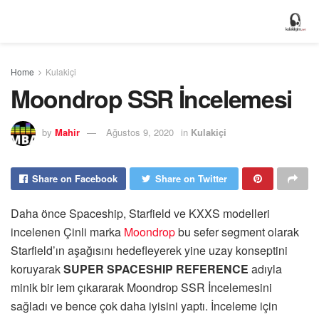
Home
Kulakiçi
Moondrop SSR İncelemesi
by
Mahir
Ağustos 9, 2020
in
Kulakiçi
Share on Facebook
Share on Twitter
Daha önce Spaceship, Starfield ve KXXS modelleri
incelenen Çinli marka
Moondrop
bu sefer segment olarak
Starfield’ın aşağısını hedefleyerek yine uzay konseptini
koruyarak
SUPER SPACESHIP REFERENCE
adıyla
minik bir iem çıkararak Moondrop SSR İncelemesini
sağladı ve bence çok daha iyisini yaptı. İnceleme için