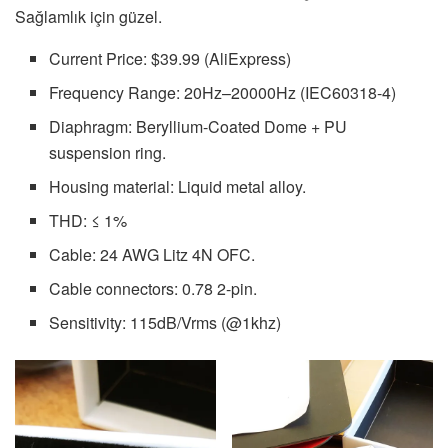
Sağlamlık için güzel.
Current Price: $39.99 (AliExpress)
Frequency Range: 20Hz–20000Hz (IEC60318-4)
Diaphragm: Beryllium-Coated Dome + PU
suspension ring.
Housing material: Liquid metal alloy.
THD: ≤ 1%
Cable: 24 AWG Litz 4N OFC.
Cable connectors: 0.78 2-pin.
Sensitivity: 115dB/Vrms (@1khz)