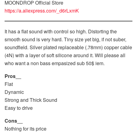
MOONDROP Official Store
https://a.aliexpress.com/_d6rLxmK
It has a flat sound with control so high. Distorting the
smooth sound is very hard. Tiny size yet big, if not suber,
soundfield. Silver plated replaceable (.78mm) copper cable
(4N) with a layer of soft silicone around it. Will please all
who want a non bass empasized sub 50$ iem.
Pros__
Flat
Dynamic
Strong and Thick Sound
Easy to drive
Cons__
Nothing for its price