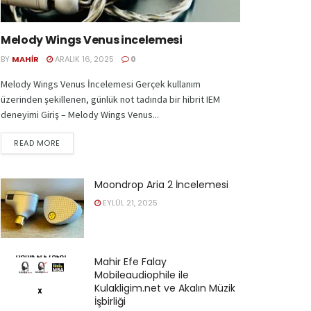
Melody Wings Venus incelemesi
BY
MAHIR
ARALIK 16, 2025
0
Melody Wings Venus İncelemesi Gerçek kullanım
üzerinden şekillenen, günlük not tadında bir hibrit IEM
deneyimi Giriş – Melody Wings Venus...
READ MORE
Moondrop Aria 2 İncelemesi
EYLÜL 21, 2025
Mahir Efe Falay
Mobileaudiophile ile
Kulakligim.net ve Akalın Müzik
İşbirliği