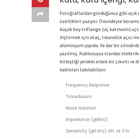
Fotoğraflardan gördüğünüz gibi açık re
özellikleri yazıyor. Önündeyse kocam
küçük boy triflange (üç katmanlı) uçla
iliştirmek için ataç, tıkanıklık açıcı 
alüminyum yapıda. Ve dar bir silindird
yazılmış. Kablosuysa standar elektrikç
birleştiği yerdeki erkek bir çıkıntı ve
kabloları takılabiliyor.
Frequency Response
Transducers
Noise Isolation
Impedance (@1kHz)
Sensitivity (@1 kHz) SPL at 0.1v