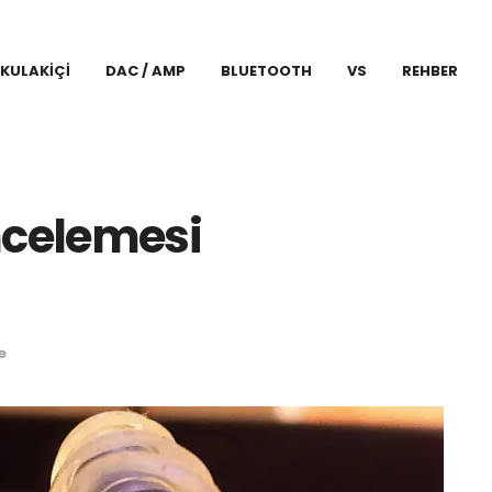
KULAKIÇI
DAC / AMP
BLUETOOTH
VS
REHBER
ncelemesi
e