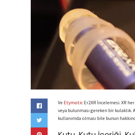
Ve
Etymotic
Er2XR İncelemesi. XR her
veya bulunması gereken bir kulaklık. A
kullanımda olması bile bunun hakkında 
Kutu, Kutu İçeriği, Ku