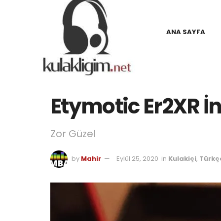
ANA SAYFA
Home
Kulakiçi
Etymotic Er2XR İ
Zor Güzel
by
Mahir
Eylül 25, 2020
in
Kulakiçi
,
Türkç