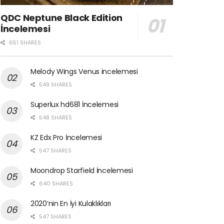
QDC Neptune Black Edition
İncelemesi
651 SHARES
Melody Wings Venus incelemesi
549 SHARES
Superlux hd681 İncelemesi
548 SHARES
KZ Edx Pro İncelemesi
547 SHARES
Moondrop Starfield İncelemesi
640 SHARES
2020’nin En İyi Kulaklıkları
547 SHARES