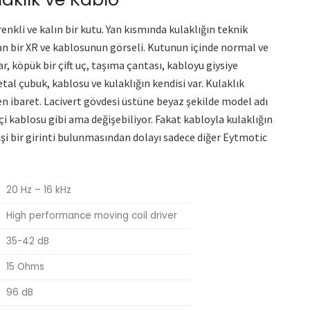
nkli ve kalın bir kutu. Yan kısmında kulaklığın teknik
an bir XR ve kablosunun görseli. Kutunun içinde normal ve
r, köpük bir çift uç, taşıma çantası, kabloyu giysiye
metal çubuk, kablosu ve kulaklığın kendisi var. Kulaklık
en ibaret. Lacivert gövdesi üstüne beyaz şekilde model adı
i kablosu gibi ama değişebiliyor. Fakat kabloyla kulaklığın
 dişi bir girinti bulunmasından dolayı sadece diğer Eytmotic
20 Hz – 16 kHz
High performance moving coil driver
35-42 dB
15 Ohms
96 dB