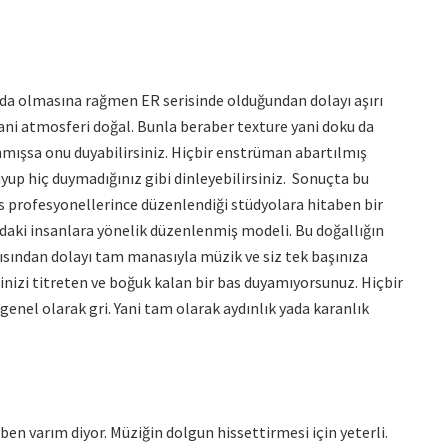
ında olmasına rağmen ER serisinde olduğundan dolayı aşırı
yani atmosferi doğal. Bunla beraber texture yani doku da
lınmışsa onu duyabilirsiniz. Hiçbir enstrüman abartılmış
yup hiç duymadığınız gibi dinleyebilirsiniz. Sonuçta bu
es profesyonellerince düzenlendiği stüdyolara hitaben bir
rdaki insanlara yönelik düzenlenmiş modeli. Bu doğallığın
ısından dolayı tam manasıyla müzik ve siz tek başınıza
inizi titreten ve boğuk kalan bir bas duyamıyorsunuz. Hiçbir
 genel olarak gri. Yani tam olarak aydınlık yada karanlık
ben varım diyor. Müziğin dolgun hissettirmesi için yeterli.