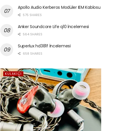
Apollo Audio Kerberos Modüler IEM Kablosu
575 SHARES
Anker Soundcore Life q10 İncelemesi
564 SHARES
Superlux hd381f İncelemesi
658 SHARES
KULAKIÇI