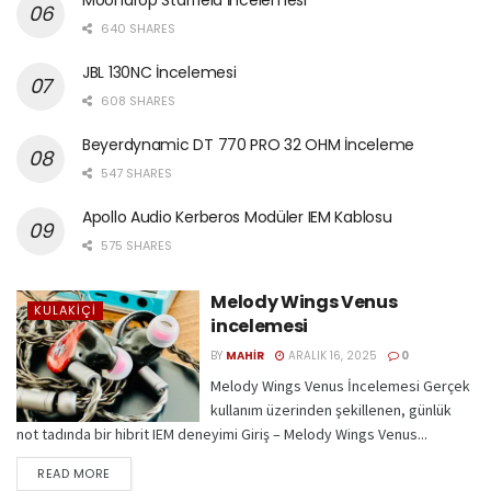
Moondrop Starfield İncelemesi
640 SHARES
JBL 130NC İncelemesi
608 SHARES
Beyerdynamic DT 770 PRO 32 OHM İnceleme
547 SHARES
Apollo Audio Kerberos Modüler IEM Kablosu
575 SHARES
Melody Wings Venus
KULAKIÇI
incelemesi
BY
MAHIR
ARALIK 16, 2025
0
Melody Wings Venus İncelemesi Gerçek
kullanım üzerinden şekillenen, günlük
not tadında bir hibrit IEM deneyimi Giriş – Melody Wings Venus...
READ MORE