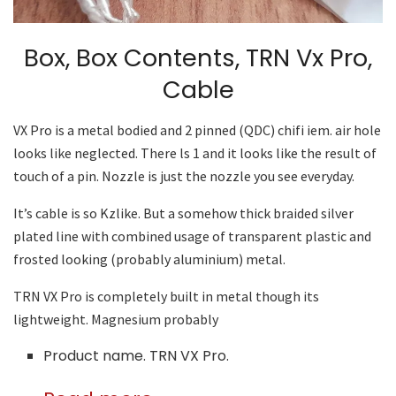
Box, Box Contents, TRN Vx Pro,
Cable
VX Pro is a metal bodied and 2 pinned (QDC) chifi iem. air hole
looks like neglected. There ls 1 and it looks like the result of
touch of a pin. Nozzle is just the nozzle you see everyday.
It’s cable is so Kzlike. But a somehow thick braided silver
plated line with combined usage of transparent plastic and
frosted looking (probably aluminium) metal.
TRN VX Pro is completely built in metal though its
lightweight. Magnesium probably
Product name. TRN VX Pro.