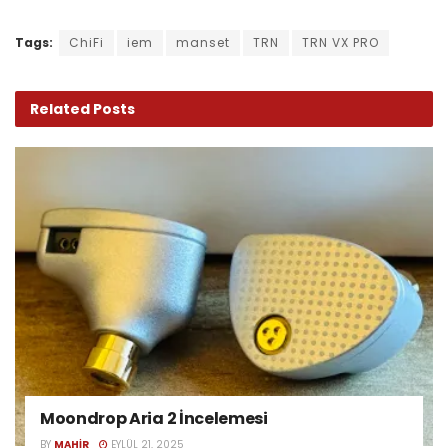
Tags:
ChiFi
iem
manset
TRN
TRN VX PRO
Related
Posts
Moondrop Aria 2 İncelemesi
BY
MAHIR
EYLÜL 21, 2025