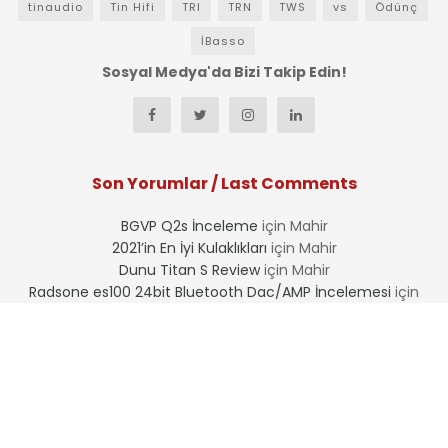
tinaudio
Tin Hifi
TRI
TRN
TWS
vs
Ödünç
İBasso
Sosyal Medya'da Bizi Takip Edin!
Son Yorumlar / Last Comments
BGVP Q2s İnceleme
için
Mahir
2021’in En İyi Kulaklıkları
için
Mahir
Dunu Titan S Review
için
Mahir
Radsone es100 24bit Bluetooth Dac/AMP İncelemesi
için
Mahir
Radsone es100 24bit Bluetooth Dac/AMP İncelemesi
için
Hayrullah Yelseli
Eski İncelemeler