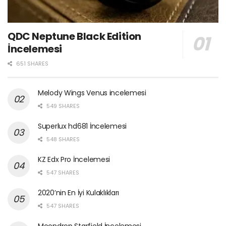
QDC Neptune Black Edition
İncelemesi
651 SHARES
Melody Wings Venus incelemesi
549 SHARES
Superlux hd681 İncelemesi
548 SHARES
KZ Edx Pro İncelemesi
547 SHARES
2020’nin En İyi Kulaklıkları
547 SHARES