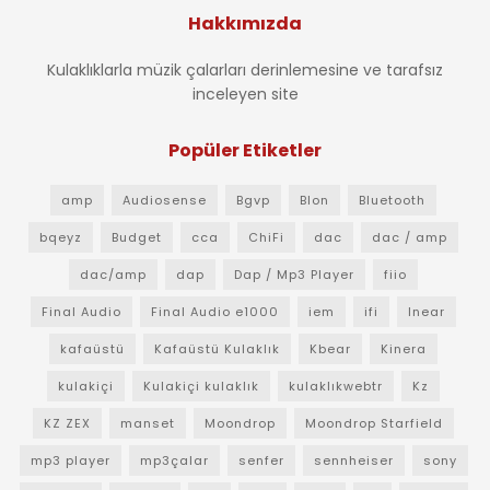
Hakkımızda
Kulaklıklarla müzik çalarları derinlemesine ve tarafsız
inceleyen site
Popüler Etiketler
amp
Audiosense
Bgvp
Blon
Bluetooth
bqeyz
Budget
cca
ChiFi
dac
dac / amp
dac/amp
dap
Dap / Mp3 Player
fiio
Final Audio
Final Audio e1000
iem
ifi
Inear
kafaüstü
Kafaüstü Kulaklık
Kbear
Kinera
kulakiçi
Kulakiçi kulaklık
kulaklıkwebtr
Kz
KZ ZEX
manset
Moondrop
Moondrop Starfield
mp3 player
mp3çalar
senfer
sennheiser
sony