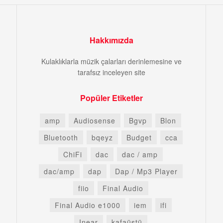
Hakkımızda
Kulaklıklarla müzik çalarları derinlemesine ve
tarafsız inceleyen site
Popüler Etiketler
amp
Audiosense
Bgvp
Blon
Bluetooth
bqeyz
Budget
cca
ChiFi
dac
dac / amp
dac/amp
dap
Dap / Mp3 Player
fiio
Final Audio
Final Audio e1000
iem
ifi
Inear
kafaüstü