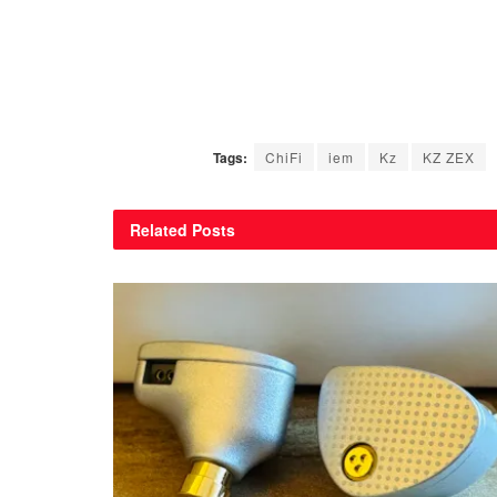
Tags:
ChiFi
iem
Kz
KZ ZEX
Related
Posts