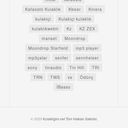
Kafaüstü Kulaklık
Kbear
Kinera
kulakiçi
Kulakiçi kulaklık
kulaklıkwebtr
Kz
KZ ZEX
manset
Moondrop
Moondrop Starfield
mp3 player
mp3çalar
senfer
sennheiser
sony
tinaudio
Tin Hifi
TRI
TRN
TWS
vs
Ödünç
İBasso
© 2020
Kulakligim.net Tüm Hakları Saklıdır.