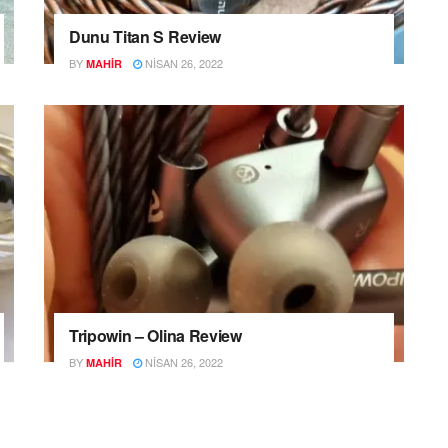
Dunu Titan S Review
BY
NISAN 26, 2022
MAHIR
Tripowin – Olina Review
BY
NISAN 26, 2022
MAHIR