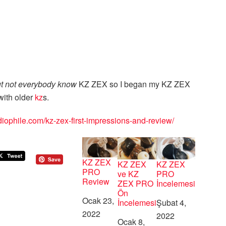
t not everybody know
KZ ZEX so I began my KZ ZEX
 with older
kz
s.
iophile.com/kz-zex-first-impressions-and-review/
KZ ZEX
KZ ZEX
KZ ZEX
PRO
ve KZ
PRO
Review
ZEX PRO
İncelemesi
Ön
Tarih
Ocak 23,
İncelemesi
Tarih
Şubat 4,
2022
2022
Tarih
Ocak 8,