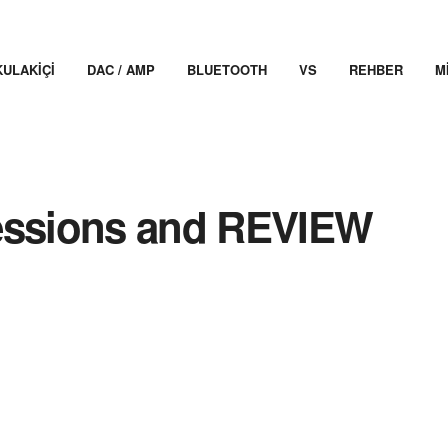
KULAKIÇI
DAC / AMP
BLUETOOTH
VS
REHBER
M
ressions and REVIEW