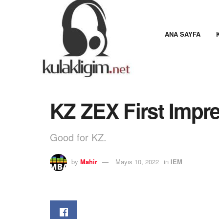
ANA SAYFA
Home
IEM
KZ ZEX First Imp
Good for KZ.
by
Mahir
Mayıs 10, 2022
in
IEM