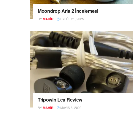
Moondrop Aria 2 İncelemesi
BY
EYLÜL 21, 2025
MAHIR
Tripowin Lea Review
BY
MAYIS 3, 2022
MAHIR