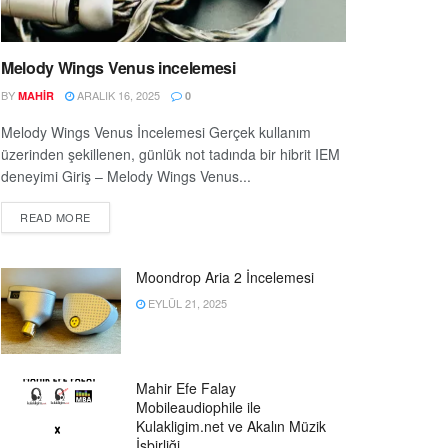
Melody Wings Venus incelemesi
BY
ARALIK 16, 2025
MAHIR
0
Melody Wings Venus İncelemesi Gerçek kullanım
üzerinden şekillenen, günlük not tadında bir hibrit IEM
deneyimi Giriş – Melody Wings Venus...
READ MORE
Moondrop Aria 2 İncelemesi
EYLÜL 21, 2025
Mahir Efe Falay
Mobileaudiophile ile
Kulakligim.net ve Akalın Müzik
İşbirliği