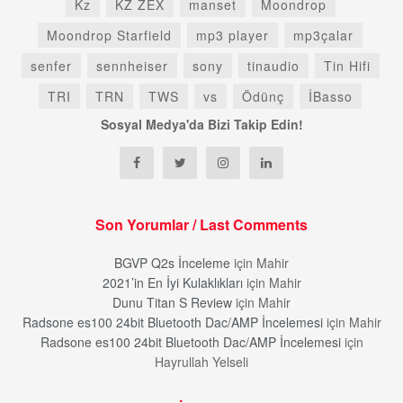
Kz
KZ ZEX
manset
Moondrop
Moondrop Starfield
mp3 player
mp3çalar
senfer
sennheiser
sony
tinaudio
Tin Hifi
TRI
TRN
TWS
vs
Ödünç
İBasso
Sosyal Medya'da Bizi Takip Edin!
Son Yorumlar / Last Comments
BGVP Q2s İnceleme
için
Mahir
2021’in En İyi Kulaklıkları
için
Mahir
Dunu Titan S Review
için
Mahir
Radsone es100 24bit Bluetooth Dac/AMP İncelemesi
için
Mahir
Radsone es100 24bit Bluetooth Dac/AMP İncelemesi
için
Hayrullah Yelseli