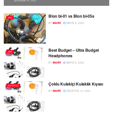
KASIM 10, 2021
Blon bl-01 vs Blon bl-05s
IEM
BY
MAHIR
MAYIS 9, 2022
Best Budget – Ultra Budget
IEM
Headphones
BY
MAHIR
MAYIS 9, 2022
Çoklu Kulakiçi Kulaklık Kıyası
KULAKIÇI
BY
MAHIR
AĞUSTOS 13, 2020