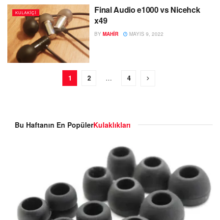
Final Audio e1000 vs Nicehck
KULAKIÇI
x49
BY
MAHIR
MAYIS 9, 2022
1
2
…
4
Bu Haftanın En Popüler
Kulaklıkları