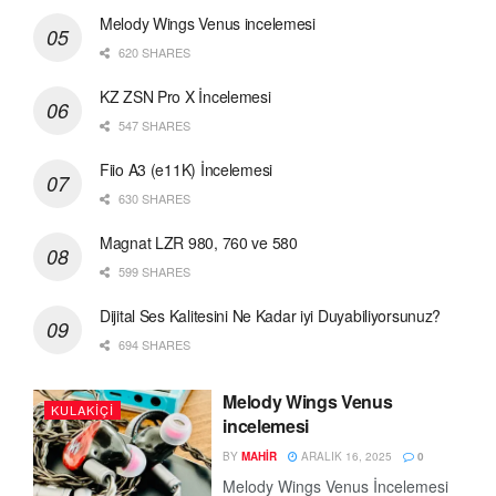
Melody Wings Venus incelemesi
620 SHARES
KZ ZSN Pro X İncelemesi
547 SHARES
Fiio A3 (e11K) İncelemesi
630 SHARES
Magnat LZR 980, 760 ve 580
599 SHARES
Dijital Ses Kalitesini Ne Kadar iyi Duyabiliyorsunuz?
694 SHARES
Melody Wings Venus
KULAKIÇI
incelemesi
BY
MAHIR
ARALIK 16, 2025
0
Melody Wings Venus İncelemesi