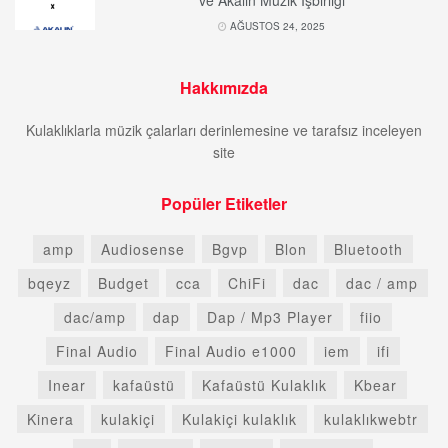
ve Akalın Müzik İşbirliği
AĞUSTOS 24, 2025
Hakkımızda
Kulaklıklarla müzik çalarları derinlemesine ve tarafsız inceleyen
site
Popüler Etiketler
amp
Audiosense
Bgvp
Blon
Bluetooth
bqeyz
Budget
cca
ChiFi
dac
dac / amp
dac/amp
dap
Dap / Mp3 Player
fiio
Final Audio
Final Audio e1000
iem
ifi
Inear
kafaüstü
Kafaüstü Kulaklık
Kbear
Kinera
kulakiçi
Kulakiçi kulaklık
kulaklıkwebtr