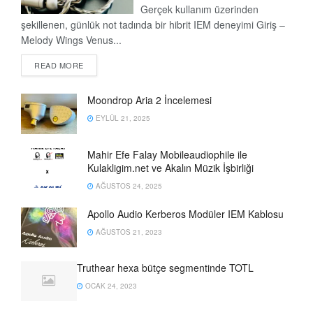
Gerçek kullanım üzerinden
şekillenen, günlük not tadında bir hibrit IEM deneyimi Giriş –
Melody Wings Venus...
READ MORE
Moondrop Aria 2 İncelemesi
EYLÜL 21, 2025
Mahir Efe Falay Mobileaudiophile ile
Kulakligim.net ve Akalın Müzik İşbirliği
AĞUSTOS 24, 2025
Apollo Audio Kerberos Modüler IEM Kablosu
AĞUSTOS 21, 2023
Truthear hexa bütçe segmentinde TOTL
OCAK 24, 2023