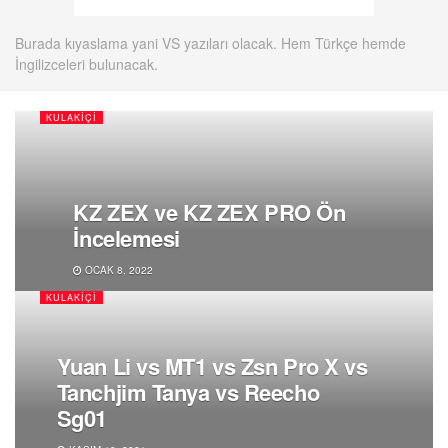
Burada kıyaslama yani VS yazıları olacak. Hem Türkçe hemde
İngilizceleri bulunacak.
KULAKIÇI
KZ ZEX ve KZ ZEX PRO Ön
İncelemesi
OCAK 8, 2022
KULAKIÇI
Yuan Li vs MT1 vs Zsn Pro X vs
Tanchjim Tanya vs Reecho
Sg01