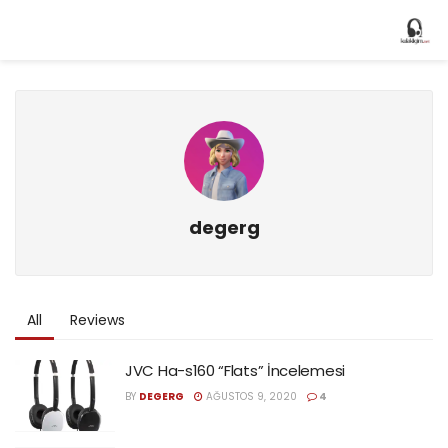
degerg
All
Reviews
JVC Ha-s160 “Flats” İncelemesi
BY
DEGERG
AĞUSTOS 9, 2020
4