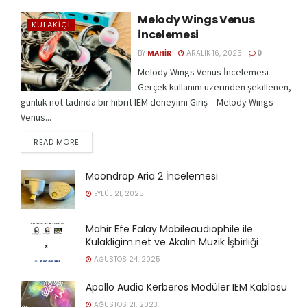
Melody Wings Venus
KULAKIÇI
incelemesi
BY
MAHIR
ARALIK 16, 2025
0
Melody Wings Venus İncelemesi
Gerçek kullanım üzerinden şekillenen,
günlük not tadında bir hibrit IEM deneyimi Giriş – Melody Wings
Venus...
READ MORE
Moondrop Aria 2 İncelemesi
EYLÜL 21, 2025
Mahir Efe Falay Mobileaudiophile ile
Kulakligim.net ve Akalın Müzik İşbirliği
AĞUSTOS 24, 2025
Apollo Audio Kerberos Modüler IEM Kablosu
AĞUSTOS 21, 2023