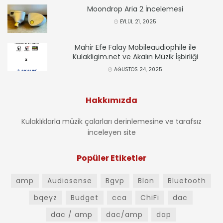
Moondrop Aria 2 İncelemesi
EYLÜL 21, 2025
Mahir Efe Falay Mobileaudiophile ile
Kulakligim.net ve Akalın Müzik İşbirliği
AĞUSTOS 24, 2025
Hakkımızda
Kulaklıklarla müzik çalarları derinlemesine ve tarafsız
inceleyen site
Popüler Etiketler
amp
Audiosense
Bgvp
Blon
Bluetooth
bqeyz
Budget
cca
ChiFi
dac
dac / amp
dac/amp
dap