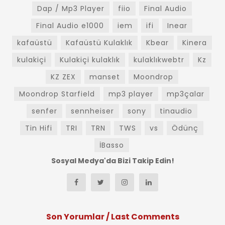
Dap / Mp3 Player
fiio
Final Audio
Final Audio e1000
iem
ifi
Inear
kafaüstü
Kafaüstü Kulaklık
Kbear
Kinera
kulakiçi
Kulakiçi kulaklık
kulaklıkwebtr
Kz
KZ ZEX
manset
Moondrop
Moondrop Starfield
mp3 player
mp3çalar
senfer
sennheiser
sony
tinaudio
Tin Hifi
TRI
TRN
TWS
vs
Ödünç
İBasso
Sosyal Medya'da Bizi Takip Edin!
Son Yorumlar / Last Comments