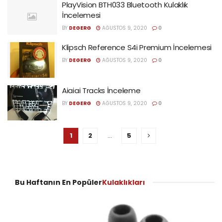
PlayVision BTH033 Bluetooth Kulaklık
İncelemesi
BY
DEGERG
AĞUSTOS 9, 2020
0
Klipsch Reference S4i Premium İncelemesi
BY
DEGERG
AĞUSTOS 9, 2020
0
Aiaiai Tracks İnceleme
BY
DEGERG
AĞUSTOS 9, 2020
0
1
2
…
5
Bu Haftanın En Popüler
Kulaklıkları