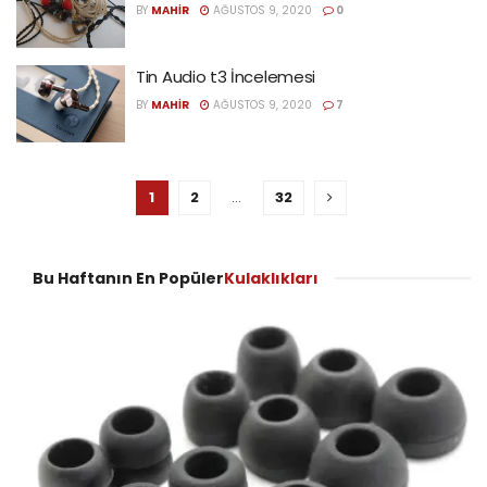
BY
MAHIR
AĞUSTOS 9, 2020
0
Tin Audio t3 İncelemesi
BY
MAHIR
AĞUSTOS 9, 2020
7
1
2
…
32
Bu Haftanın En Popüler
Kulaklıkları