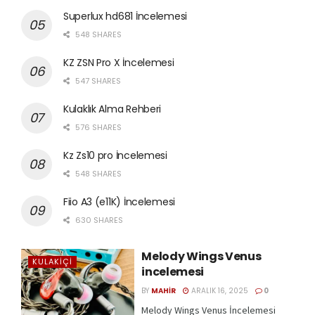
Superlux hd681 İncelemesi
548 SHARES
KZ ZSN Pro X İncelemesi
547 SHARES
Kulaklık Alma Rehberi
576 SHARES
Kz Zs10 pro İncelemesi
548 SHARES
Fiio A3 (e11K) İncelemesi
630 SHARES
Melody Wings Venus
KULAKIÇI
incelemesi
BY
MAHIR
ARALIK 16, 2025
0
Melody Wings Venus İncelemesi