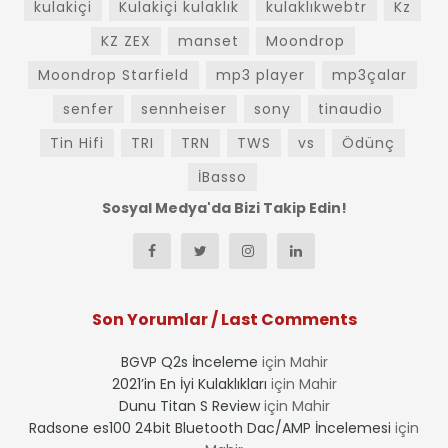
kulakiçi
Kulakiçi kulaklık
kulaklıkwebtr
Kz
KZ ZEX
manset
Moondrop
Moondrop Starfield
mp3 player
mp3çalar
senfer
sennheiser
sony
tinaudio
Tin Hifi
TRI
TRN
TWS
vs
Ödünç
İBasso
Sosyal Medya'da Bizi Takip Edin!
Son Yorumlar / Last Comments
BGVP Q2s İnceleme
için
Mahir
2021’in En İyi Kulaklıkları
için
Mahir
Dunu Titan S Review
için
Mahir
Radsone es100 24bit Bluetooth Dac/AMP İncelemesi
için